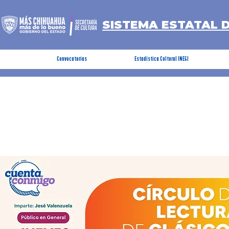
SISTEMA ESTATAL 
Convocatorias
Estadística Cultural INEGI