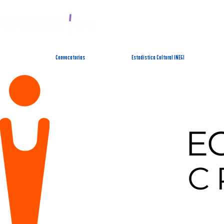
SISTEMA ESTATAL 
Convocatorias
Estadística Cultural INEGI
E
C