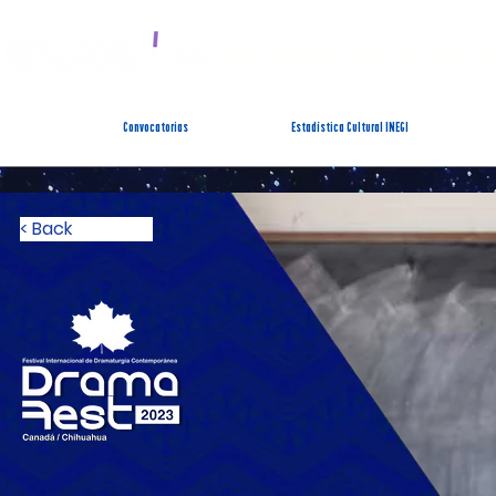
SISTEMA ESTATAL 
Convocatorias
Estadística Cultural INEGI
< Back