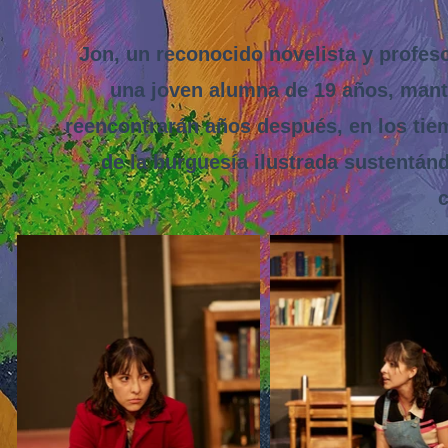
Jon, un reconocido novelista y profesor
una joven alumna de 19 años, mant
reencontrarán años después, en los tie
de la burguesía ilustrada sustentán
c