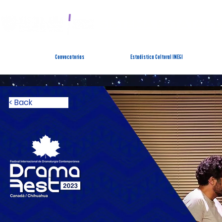
SISTEMA ESTATAL 
Convocatorias
Estadística Cultural INEGI
< Back