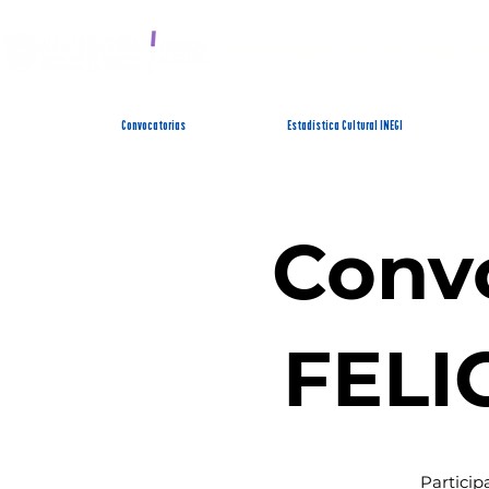
SISTEMA ESTATAL 
Convocatorias
Estadística Cultural INEGI
Conv
FELI
Particip