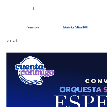
SISTEMA ESTATAL 
Convocatorias
Estadística Cultural INEGI
< Back