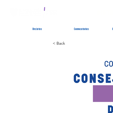
SIST
Recintos
Convocatorias
< Back