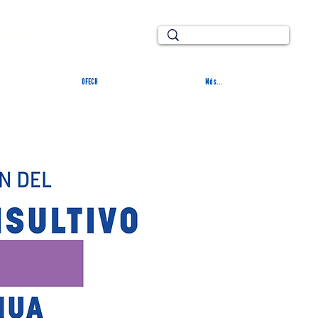
TURAL
OFECH
Más...