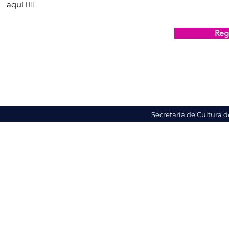
aquí 👇🏻
Regi
Secretaría de Cultura