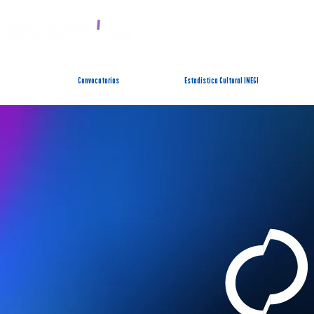
SISTEMA ESTATAL 
Convocatorias
Estadística Cultural INEGI