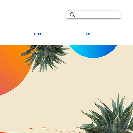
TURAL
OFECH
Más...