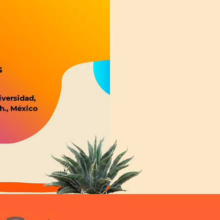
s
iversidad,
h., México