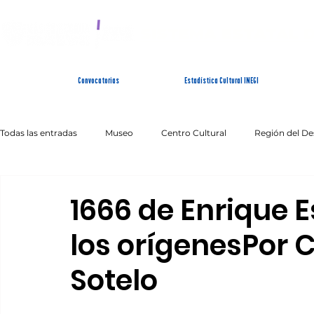
SISTEMA ESTATAL 
Convocatorias
Estadística Cultural INEGI
Todas las entradas
Museo
Centro Cultural
Región del De
Artes Escénicas
Literatura
Patrimonio Inmaterial
1666 de Enrique E
los orígenesPor 
Sotelo