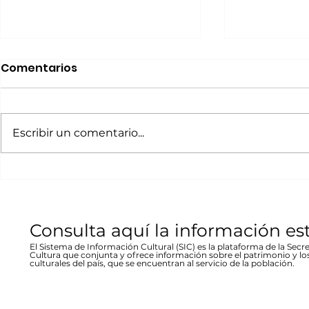
Realizará Escena en
Invitan a 
Comentarios
Movimiento Ruta
“80 Años,
Bicentenario concierto
La desast
A cargo de la agrupación
La muestra b
en Parral
inundació
chihuahuense de rock “Marvolo”;
las víctimas y
Escribir un comentario...
1944 en Re
el jueves 19 a las 19:00 horas en la
fenómeno met
Stallforth
plaza Don Pedro Alvarado,
un conversato
entrada libre La...
hecho...
Consulta aquí la información es
El Sistema de Información Cultural (SIC) es la plataforma de la Secre
Cultura que conjunta y ofrece información sobre el patrimonio y lo
culturales del país, que se encuentran al servicio de la población.