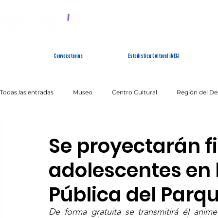
SISTEMA ESTATAL 
Convocatorias
Estadística Cultural INEGI
Todas las entradas
Museo
Centro Cultural
Región del De
Artes Escénicas
Literatura
Patrimonio Inmaterial
Se proyectarán f
adolescentes en l
Pública del Parq
De forma gratuita se transmitirá él anim