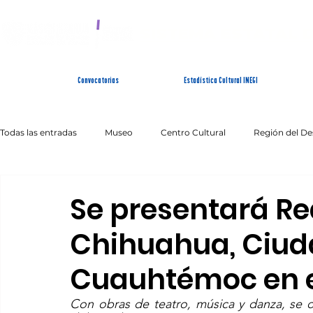
SISTEMA ESTATAL 
Convocatorias
Estadística Cultural INEGI
Todas las entradas
Museo
Centro Cultural
Región del De
Artes Escénicas
Literatura
Patrimonio Inmaterial
Se presentará Re
Chihuahua, Ciud
Cuauhtémoc en e
Con obras de teatro, música y danza, se of