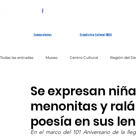
SISTEMA ESTATAL 
Convocatorias
Estadística Cultural INEGI
Todas las entradas
Museo
Centro Cultural
Región del De
Artes Escénicas
Literatura
Patrimonio Inmaterial
Se expresan niña
menonitas y ralá
poesía en sus l
En el marco del 101 Aniversario de la ll