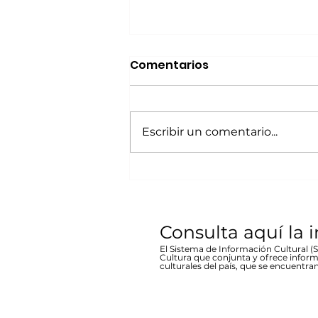
Realizará Escena en
Comentarios
Movimiento Ruta
Bicentenario concierto
A cargo de la agrupación
en Parral
chihuahuense de rock “Marvolo”;
Escribir un comentario...
el jueves 19 a las 19:00 horas en la
plaza Don Pedro Alvarado,
entrada libre La...
Consulta aquí la 
El Sistema de Información Cultural (SI
Cultura que conjunta y ofrece inform
culturales del país, que se encuentran