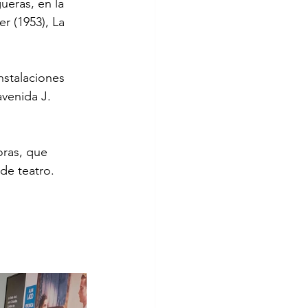
ueras, en la 
r (1953), La 
instalaciones 
venida J. 
oras, que 
 de teatro.