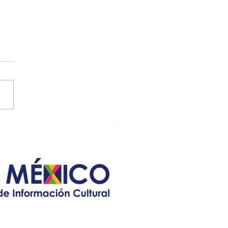
tan a celebrar el mes
rio con noche
icana en la Quinta
e sábado 14 a partir de las
olina
 horas, con venta de comida
cional y música en vivo a
 del mariachi “Galleros”;
a...