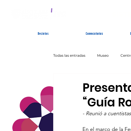
SIST
Recintos
Convocatorias
Todas las entradas
Museo
Centr
Artes Escénicas
Literatura
Present
“Guía Ro
- Reunió a cuentistas,
En el marco de la Fer