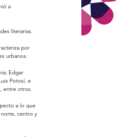
ió a 
es literarias.
acteriza por 
es urbanos.
nia; Edgar 
uis Potosí, e 
 entre otros.
specto a lo que 
 norte, centro y 