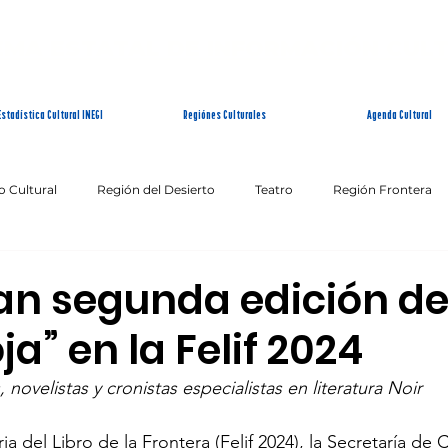
EMA ESTATAL DE INFORMACIÓN CUL
Estadística Cultural INEGI
Regiónes Culturales
Agenda Cultural
o Cultural
Región del Desierto
Teatro
Región Frontera
Patrimonio Inmaterial
Fin de Semana Cultural
an segunda edición de
ja” en la Felif 2024
 novelistas y cronistas especialistas en literatura Noir
ia del Libro de la Frontera (Felif 2024), la Secretaría de 