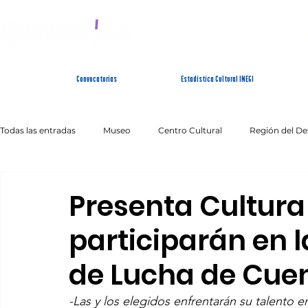
SISTEMA ESTATAL 
Convocatorias
Estadística Cultural INEGI
Todas las entradas
Museo
Centro Cultural
Región del De
Artes Escénicas
Literatura
Patrimonio Inmaterial
Presenta Cultura 
participarán en l
de Lucha de Cue
-Las y los elegidos enfrentarán su talento e