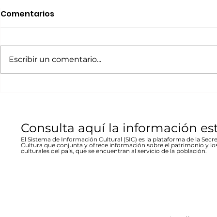
Realizará Escena en
Invitan a 
Comentarios
Movimiento Ruta
“80 Años,
Bicentenario concierto
La desast
A cargo de la agrupación
La muestra b
en Parral
inundació
chihuahuense de rock “Marvolo”;
las víctimas y
Escribir un comentario...
1944 en Re
el jueves 19 a las 19:00 horas en la
fenómeno met
Stallforth
plaza Don Pedro Alvarado,
un conversato
entrada libre La...
hecho...
Consulta aquí la información es
El Sistema de Información Cultural (SIC) es la plataforma de la Secre
Cultura que conjunta y ofrece información sobre el patrimonio y lo
culturales del país, que se encuentran al servicio de la población.