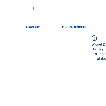
SISTEMA ESTATAL 
Convocatorias
Estadística Cultural INEGI
Widget Di
Check you
this page
If that do