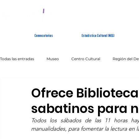
SISTEMA ESTATAL 
Convocatorias
Estadística Cultural INEGI
Todas las entradas
Museo
Centro Cultural
Región del De
Artes Escénicas
Literatura
Patrimonio Inmaterial
Ofrece Biblioteca 
sabatinos para n
Todos los sábados de las 11 horas hay 
manualidades, para fomentar la lectura en la