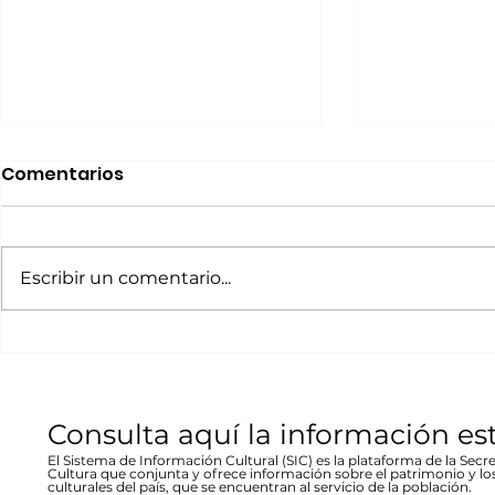
Realizará Escena en
Invitan a 
Comentarios
Movimiento Ruta
“80 Años,
Bicentenario concierto
La desast
A cargo de la agrupación
La muestra b
en Parral
inundació
chihuahuense de rock “Marvolo”;
las víctimas y
Escribir un comentario...
1944 en Re
el jueves 19 a las 19:00 horas en la
fenómeno met
Stallforth
plaza Don Pedro Alvarado,
un conversato
entrada libre La...
hecho...
Consulta aquí la información es
El Sistema de Información Cultural (SIC) es la plataforma de la Secre
Cultura que conjunta y ofrece información sobre el patrimonio y lo
culturales del país, que se encuentran al servicio de la población.