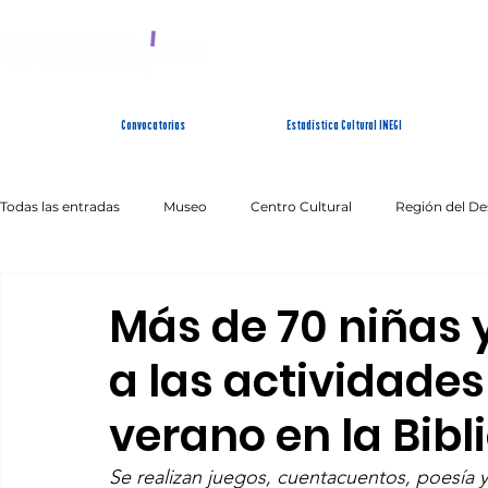
SISTEMA ESTATAL 
Convocatorias
Estadística Cultural INEGI
Todas las entradas
Museo
Centro Cultural
Región del De
Artes Escénicas
Literatura
Patrimonio Inmaterial
Más de 70 niñas 
a las actividades
verano en la Bibl
Se realizan juegos, cuentacuentos, poesía y