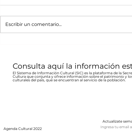
Movimiento Ruta
“80 Años,
Bicentenario concierto
La desast
A cargo de la agrupación
La muestra b
en Parral
inundació
chihuahuense de rock “Marvolo”;
las víctimas y
Escribir un comentario...
1944 en Re
el jueves 19 a las 19:00 horas en la
fenómeno met
Stallforth
plaza Don Pedro Alvarado,
un conversato
entrada libre La...
hecho...
Consulta aquí la información es
El Sistema de Información Cultural (SIC) es la plataforma de la Secre
Cultura que conjunta y ofrece información sobre el patrimonio y lo
culturales del país, que se encuentran al servicio de la población.
Actualízate se
Ingresa tu email 
Agenda
Cultural 2022