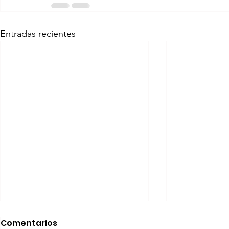
Entradas recientes
Realizará Escena en
Invitan a 
Comentarios