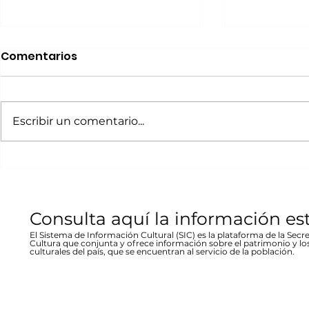
Realizará Escena en
Invitan a 
Comentarios
Movimiento Ruta
“80 Años,
Bicentenario concierto
La desast
A cargo de la agrupación
La muestra b
en Parral
inundació
chihuahuense de rock “Marvolo”;
las víctimas y
Escribir un comentario...
1944 en Re
el jueves 19 a las 19:00 horas en la
fenómeno met
Stallforth
plaza Don Pedro Alvarado,
un conversato
entrada libre La...
hecho...
Consulta aquí la información es
El Sistema de Información Cultural (SIC) es la plataforma de la Secre
Cultura que conjunta y ofrece información sobre el patrimonio y lo
culturales del país, que se encuentran al servicio de la población.