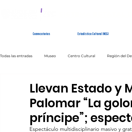
SISTEMA ESTATAL 
Convocatorias
Estadística Cultural INEGI
Todas las entradas
Museo
Centro Cultural
Región del De
Artes Escénicas
Literatura
Patrimonio Inmaterial
Llevan Estado y M
Palomar “La golo
príncipe”; espect
Espectáculo multidisciplinario masivo y grat