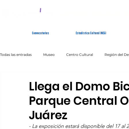
SISTEMA ESTATAL 
Convocatorias
Estadística Cultural INEGI
Todas las entradas
Museo
Centro Cultural
Región del De
Artes Escénicas
Literatura
Patrimonio Inmaterial
Llega el Domo Bi
Parque Central O
Juárez
- La exposición estará disponible del 17 al 