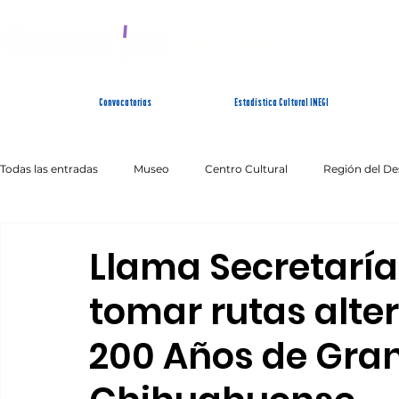
SISTEMA ESTATAL 
Convocatorias
Estadística Cultural INEGI
Todas las entradas
Museo
Centro Cultural
Región del De
Artes Escénicas
Literatura
Patrimonio Inmaterial
Llama Secretaría
tomar rutas alte
200 Años de Gra