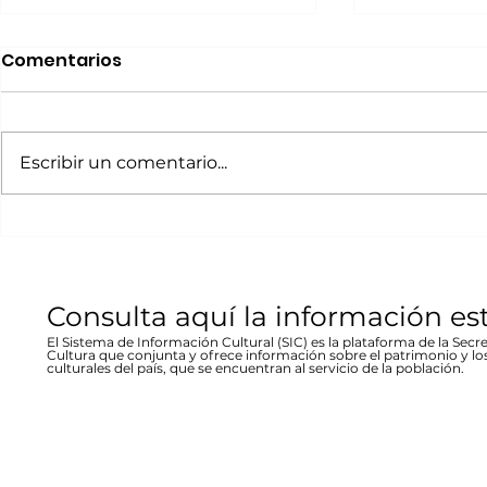
Realizará Escena en
Invitan a 
Comentarios
Movimiento Ruta
“80 Años,
Bicentenario concierto
La desast
A cargo de la agrupación
La muestra b
en Parral
inundació
chihuahuense de rock “Marvolo”;
las víctimas y
Escribir un comentario...
1944 en Re
el jueves 19 a las 19:00 horas en la
fenómeno met
Stallforth
plaza Don Pedro Alvarado,
un conversato
entrada libre La...
hecho...
Consulta aquí la información es
El Sistema de Información Cultural (SIC) es la plataforma de la Secre
Cultura que conjunta y ofrece información sobre el patrimonio y lo
culturales del país, que se encuentran al servicio de la población.