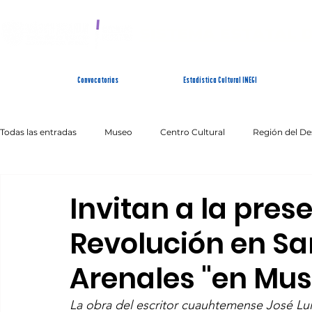
SISTEMA ESTATAL 
Convocatorias
Estadística Cultural INEGI
Todas las entradas
Museo
Centro Cultural
Región del De
Artes Escénicas
Literatura
Patrimonio Inmaterial
Invitan a la pres
Revolución en Sa
Arenales "en Mu
La obra del escritor cuauhtemense José Lui