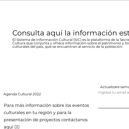
Stallforth
plaza Don Pedro Alvarado,
un conversato
entrada libre La...
hecho...
Consulta aquí la información es
El Sistema de Información Cultural (SIC) es la plataforma de la Secre
Cultura que conjunta y ofrece información sobre el patrimonio y lo
culturales del país, que se encuentran al servicio de la población.
Actualízate se
Ingresa tu email 
Agenda
Cultural 2022
Para más información sobre los eventos
culturales en tu región y para la
presentación de proyectos contáctanos
aquí 👇🏻