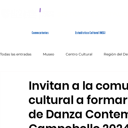
SISTEMA ESTATAL 
Convocatorias
Estadística Cultural INEGI
Todas las entradas
Museo
Centro Cultural
Región del De
Artes Escénicas
Literatura
Patrimonio Inmaterial
Invitan a la comu
cultural a formar
de Danza Contem