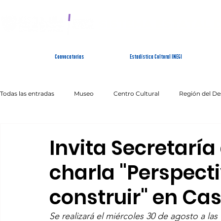
SISTEMA ESTATAL 
Convocatorias
Estadística Cultural INEGI
Todas las entradas
Museo
Centro Cultural
Región del De
Artes Escénicas
Literatura
Patrimonio Inmaterial
Invita Secretaría
charla "Perspecti
construir" en C
Se realizará el miércoles 30 de agosto a las