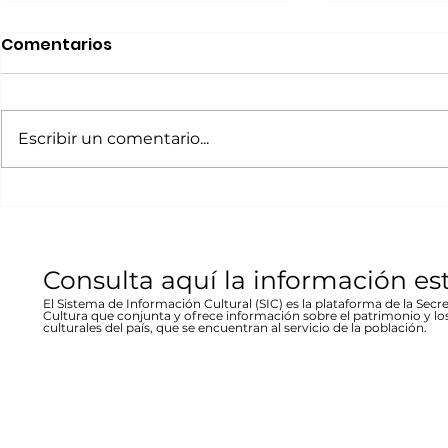
Realizará Escena en
Invitan a 
Comentarios
Movimiento Ruta
“80 Años,
Bicentenario concierto
La desast
A cargo de la agrupación
La muestra b
en Parral
inundació
chihuahuense de rock “Marvolo”;
las víctimas y
Escribir un comentario...
1944 en Re
el jueves 19 a las 19:00 horas en la
fenómeno met
Stallforth
plaza Don Pedro Alvarado,
un conversato
entrada libre La...
hecho...
Consulta aquí la información es
El Sistema de Información Cultural (SIC) es la plataforma de la Secre
Cultura que conjunta y ofrece información sobre el patrimonio y lo
culturales del país, que se encuentran al servicio de la población.