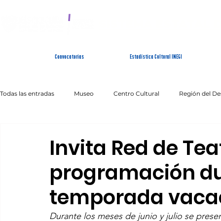
SISTEMA ESTATAL 
Convocatorias
Estadística Cultural INEGI
Todas las entradas
Museo
Centro Cultural
Región del De
Artes Escénicas
Literatura
Patrimonio Inmaterial
Invita Red de Tea
programación du
temporada vaca
Durante los meses de junio y julio se prese