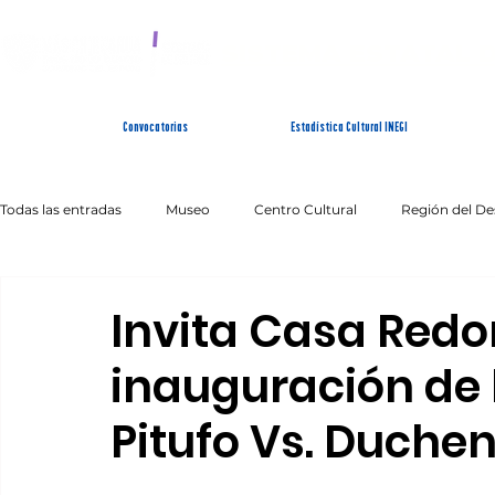
SISTEMA ESTATAL 
Convocatorias
Estadística Cultural INEGI
Todas las entradas
Museo
Centro Cultural
Región del De
Artes Escénicas
Literatura
Patrimonio Inmaterial
Invita Casa Redo
inauguración de l
Pitufo Vs. Duche