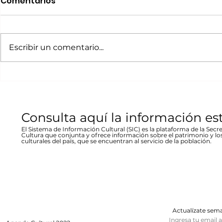
Comentarios
Movimiento Ruta
“80 Años,
Bicentenario concierto
La desast
A cargo de la agrupación
La muestra b
en Parral
inundació
chihuahuense de rock “Marvolo”;
las víctimas y
Escribir un comentario...
1944 en Re
el jueves 19 a las 19:00 horas en la
fenómeno met
Stallforth
plaza Don Pedro Alvarado,
un conversato
entrada libre La...
hecho...
Consulta aquí la información es
El Sistema de Información Cultural (SIC) es la plataforma de la Secre
Cultura que conjunta y ofrece información sobre el patrimonio y lo
culturales del país, que se encuentran al servicio de la población.
Actualízate se
Ingresa tu email 