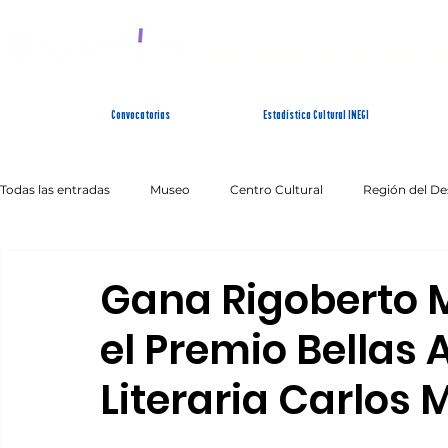
SISTEMA ESTATAL 
Convocatorias
Estadística Cultural INEGI
Todas las entradas
Museo
Centro Cultural
Región del De
Artes Escénicas
Literatura
Patrimonio Inmaterial
Gana Rigoberto 
el Premio Bellas 
Literaria Carlos