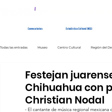
SISTEMA ESTATAL 
Convocatorias
Estadística Cultural INEGI
Todas las entradas
Museo
Centro Cultural
Región del De
Artes Escénicas
Literatura
Patrimonio Inmaterial
Festejan juarens
Chihuahua con p
Christian Nodal
- El cantante de música regional mexicana or