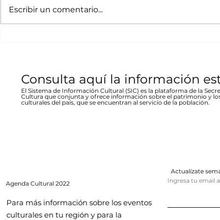
en Parral
inundació
chihuahuense de rock “Marvolo”;
las víctimas y
Escribir un comentario...
1944 en Re
el jueves 19 a las 19:00 horas en la
fenómeno met
Stallforth
plaza Don Pedro Alvarado,
un conversato
entrada libre La...
hecho...
Consulta aquí la información es
El Sistema de Información Cultural (SIC) es la plataforma de la Secre
Cultura que conjunta y ofrece información sobre el patrimonio y lo
culturales del país, que se encuentran al servicio de la población.
Actualízate se
Ingresa tu email 
Agenda
Cultural 2022
Para más información sobre los eventos
culturales en tu región y para la