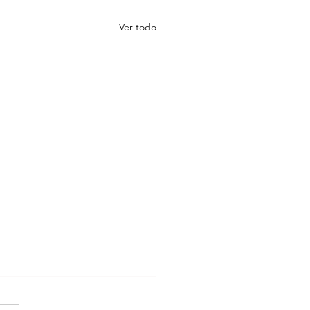
Ver todo
tan a celebrar el mes
rio con noche