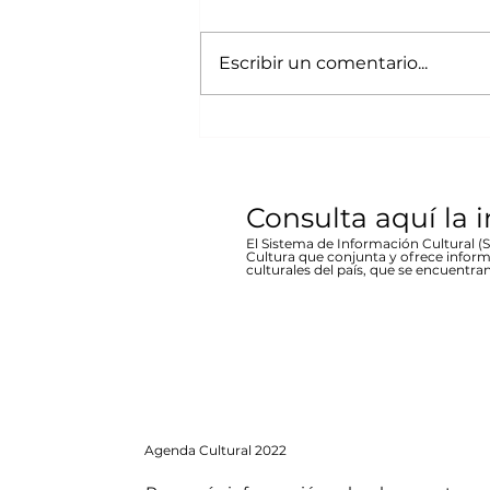
Bicentenario concierto
A cargo de la agrupación
en Parral
chihuahuense de rock “Marvolo”;
Escribir un comentario...
el jueves 19 a las 19:00 horas en la
plaza Don Pedro Alvarado,
entrada libre La...
Consulta aquí la 
El Sistema de Información Cultural (SI
Cultura que conjunta y ofrece inform
culturales del país, que se encuentran
Agenda
Cultural 2022