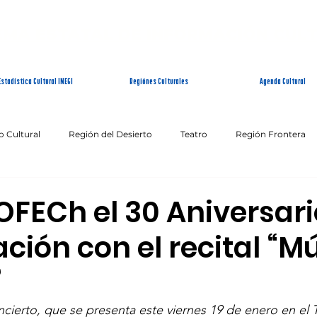
EMA ESTATAL DE INFORMACIÓN CUL
Estadística Cultural INEGI
Regiónes Culturales
Agenda Cultural
o Cultural
Región del Desierto
Teatro
Región Frontera
Patrimonio Inmaterial
Fin de Semana Cultural
OFECh el 30 Aniversari
ción con el recital “M
”
ncierto, que se presenta este viernes 19 de enero en el T