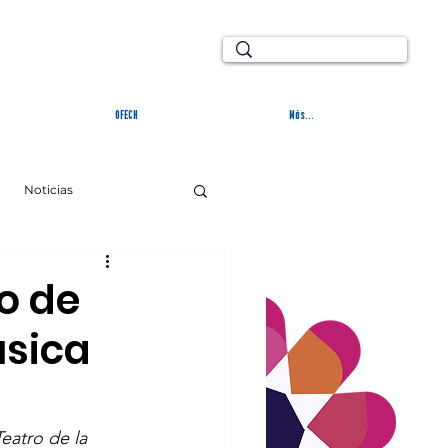
TURAL
OFECH
Más...
Noticias
o de
úsica
eatro de la 