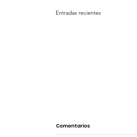
Entradas recientes
Realizará Escena en
Comentarios
Movimiento Ruta