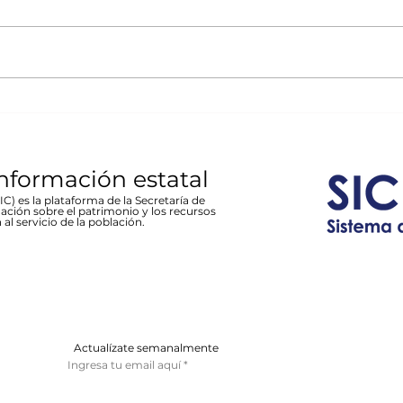
La desastrosa
mex
La muestra brinda un homenaje a
- Est
inundación de Parral de
Car
las víctimas y sobrevivientes del
18:30
1944 en Recinto Cultural
fenómeno meteorológico; habrá
tradi
Stallforth
un conversatorio en torno al
cargo
hecho...
entrad
información estatal
C) es la plataforma de la Secretaría de
ación sobre el patrimonio y los recursos
 al servicio de la población.
Actualízate semanalmente
Ingresa tu email aquí