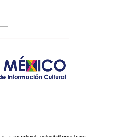
icana en la Quinta
e sábado 14 a partir de las
olina
 horas, con venta de comida
cional y música en vivo a
 del mariachi “Galleros”;
a...
agendaculturalchih@gmail.com