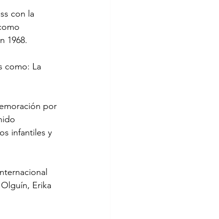
ss con la 
 como 
en 1968.
s como: La 
memoración por 
nido 
 infantiles y 
nternacional 
Olguín, Erika 