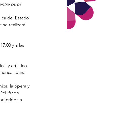
entre otros
ica del Estado 
se realizará 
7:00 y a las 
al y artístico 
érica Latina.
ica, la ópera y 
 Del Prado 
onferidos a 