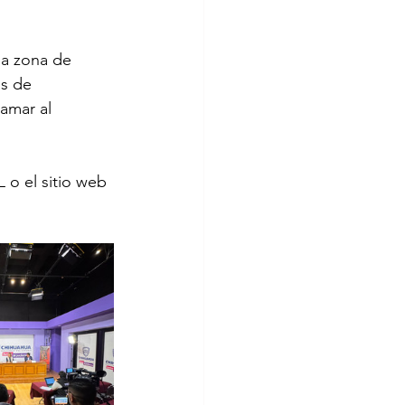
la zona de 
as de 
amar al 
o el sitio web 