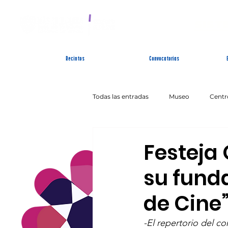
SIST
Recintos
Convocatorias
Todas las entradas
Museo
Centr
Artes Escénicas
Literatura
Festeja 
su funda
de Cine
-El repertorio del co