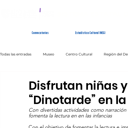
SISTEMA ESTATAL 
Convocatorias
Estadística Cultural INEGI
Todas las entradas
Museo
Centro Cultural
Región del De
Artes Escénicas
Literatura
Patrimonio Inmaterial
Disfrutan niñas y 
“Dinotarde” en la 
Con divertidas actividades como narración
fomenta la lectura en en las infancias 
Con el objetivo de fomentar la lectura e impu