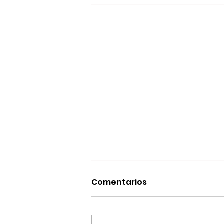
Realizará Escena en
Comentarios
Movimiento Ruta
Bicentenario concierto
A cargo de la agrupación
en Parral