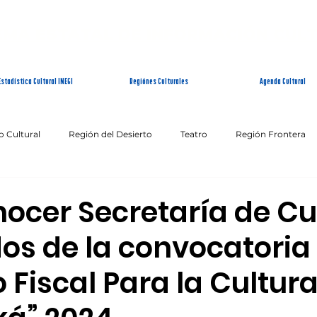
EMA ESTATAL DE INFORMACIÓN CUL
Estadística Cultural INEGI
Regiónes Culturales
Agenda Cultural
o Cultural
Región del Desierto
Teatro
Región Frontera
Patrimonio Inmaterial
Fin de Semana Cultural
nocer Secretaría de Cu
dos de la convocatoria
 Fiscal Para la Cultura