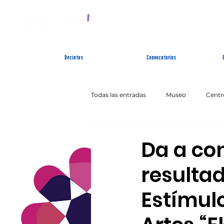
SIST
Recintos
Convocatorias
Todas las entradas
Museo
Centr
Artes Escénicas
Literatura
Da a co
resulta
Estímulo