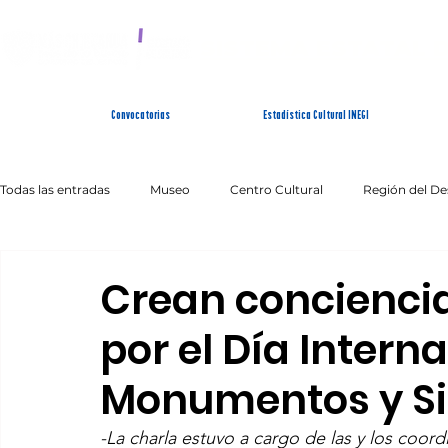
SISTEMA ESTATAL 
Convocatorias
Estadística Cultural INEGI
Todas las entradas
Museo
Centro Cultural
Región del De
Artes Escénicas
Literatura
Patrimonio Inmaterial
Crean conciencia
por el Día Intern
Monumentos y Si
-La charla estuvo a cargo de las y los coor