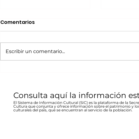
Realizará Escena en
Invitan a 
Comentarios
Movimiento Ruta
“80 Años,
Bicentenario concierto
La desast
A cargo de la agrupación
La muestra b
en Parral
inundació
chihuahuense de rock “Marvolo”;
las víctimas y
Escribir un comentario...
1944 en Re
el jueves 19 a las 19:00 horas en la
fenómeno met
Stallforth
plaza Don Pedro Alvarado,
un conversato
entrada libre La...
hecho...
Consulta aquí la información es
El Sistema de Información Cultural (SIC) es la plataforma de la Secre
Cultura que conjunta y ofrece información sobre el patrimonio y lo
culturales del país, que se encuentran al servicio de la población.