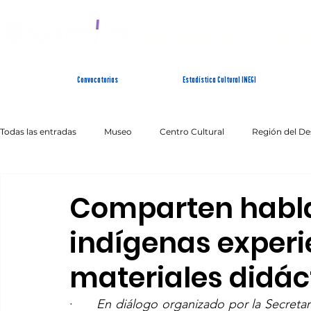
SISTEMA ESTATAL 
Convocatorias
Estadística Cultural INEGI
Todas las entradas
Museo
Centro Cultural
Región del De
Artes Escénicas
Literatura
Patrimonio Inmaterial
Comparten habla
indígenas experi
materiales didác
·      
En diálogo organizado por la Secretar