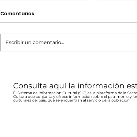
Realizará Escena en
Invitan a 
Comentarios
Movimiento Ruta
“80 Años,
Bicentenario concierto
La desast
A cargo de la agrupación
La muestra b
en Parral
inundació
chihuahuense de rock “Marvolo”;
las víctimas y
Escribir un comentario...
1944 en Re
el jueves 19 a las 19:00 horas en la
fenómeno met
Stallforth
plaza Don Pedro Alvarado,
un conversato
entrada libre La...
hecho...
Consulta aquí la información es
El Sistema de Información Cultural (SIC) es la plataforma de la Secre
Cultura que conjunta y ofrece información sobre el patrimonio y lo
culturales del país, que se encuentran al servicio de la población.