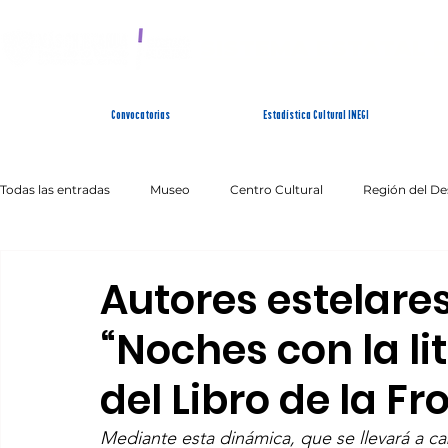
SISTEMA ESTATAL 
Convocatorias
Estadística Cultural INEGI
Todas las entradas
Museo
Centro Cultural
Región del De
Artes Escénicas
Literatura
Patrimonio Inmaterial
Autores estelare
“Noches con la lit
del Libro de la F
Mediante esta dinámica, que se llevará a cab