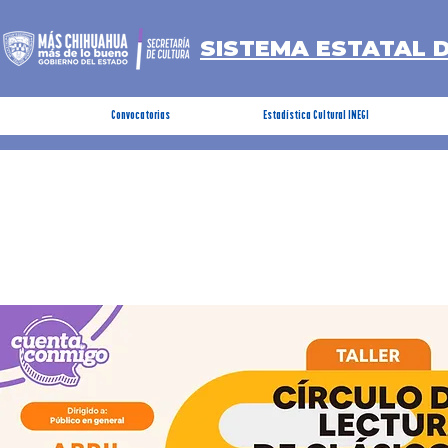
SISTEMA ESTATAL 
Convocatorias
Estadística Cultural INEGI