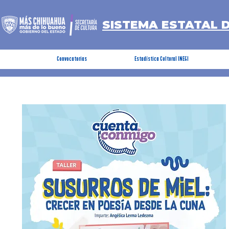
SISTEMA ESTATAL 
Convocatorias
Estadística Cultural INEGI